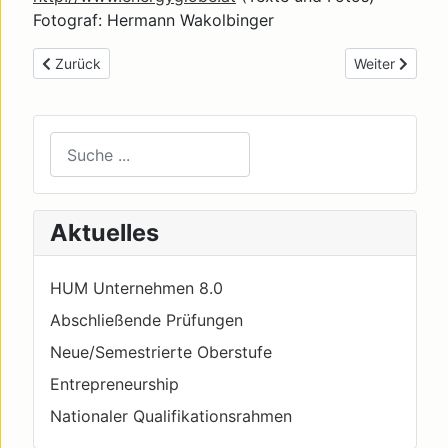
Fotograf: Hermann Wakolbinger
Previous article: Cinderella - New Generation
Next article: K
Zurück
Weiter
Suchen
Type 2 or more characters for results.
Aktuelles
HUM Unternehmen 8.0
Abschließende Prüfungen
Neue/Semestrierte Oberstufe
Entrepreneurship
Nationaler Qualifikationsrahmen