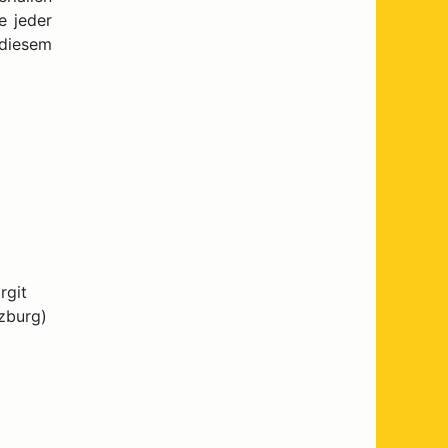
e jeder
 diesem
rgit
zburg)