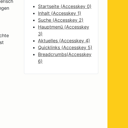
erisch
Startseite (
Accesskey
0)
ngen
Inhalt (
Accesskey
1)
Suche (
Accesskey
2)
Hauptmenü (
Accesskey
3)
schte
Aktuelles (
Accesskey
4)
st
Quicklinks (
Accesskey
5)
Breadcrumbs(
Accesskey
6)