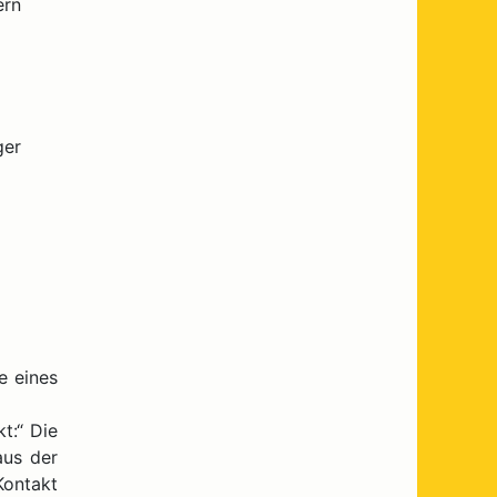
ern
ger
e eines
t:“ Die
aus der
Kontakt