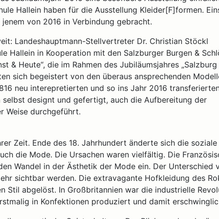
ule Hallein haben für die Ausstellung Kleider[F]formen. Ein
t jenem von 2016 in Verbindung gebracht.
it: Landeshauptmann-Stellvertreter Dr. Christian Stöckl
le Hallein in Kooperation mit den Salzburger Burgen & Sch
inst & Heute“, die im Rahmen des Jubiläumsjahres „Salzburg
igten sich begeistert von den überaus ansprechenden Modell
816 neu interepretierten und so ins Jahr 2016 transferierten
selbst designt und gefertigt, auch die Aufbereitung der
er Weise durchgeführt.
er Zeit. Ende des 18. Jahrhundert änderte sich die soziale
uch die Mode. Die Ursachen waren vielfältig. Die Französi
den Wandel in der Ästhetik der Mode ein. Der Unterschied 
 mehr sichtbar werden. Die extravagante Hofkleidung des R
til abgelöst. In Großbritannien war die industrielle Revol
stmalig in Konfektionen produziert und damit erschwinglic