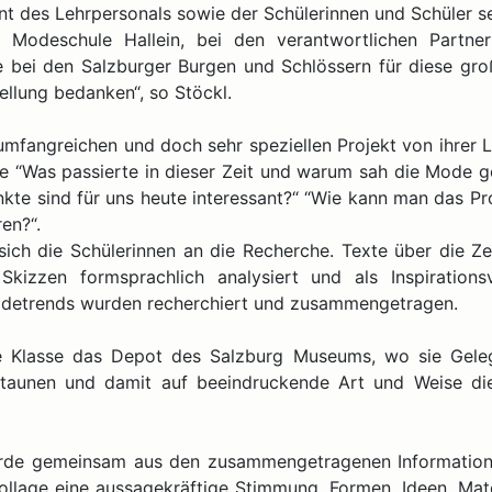
 des Lehrpersonals sowie der Schülerinnen und Schüler se
r Modeschule Hallein, bei den verantwortlichen Partn
 bei den Salzburger Burgen und Schlössern für diese gro
lung bedanken“, so Stöckl.
mfangreichen und doch sehr speziellen Projekt von ihrer L
ie “Was passierte in dieser Zeit und warum sah die Mode 
te sind für uns heute interessant?“ “Wie kann man das Pro
en?“.
ch die Schülerinnen an die Recherche. Texte über die Ze
kizzen formsprachlich analysiert und als Inspirations
Modetrends wurden recherchiert und zusammengetragen.
e Klasse das Depot des Salzburg Museums, wo sie Gele
bestaunen und damit auf beeindruckende Art und Weise di
urde gemeinsam aus den zusammengetragenen Information
ollage eine aussagekräftige Stimmung, Formen, Ideen, Mate