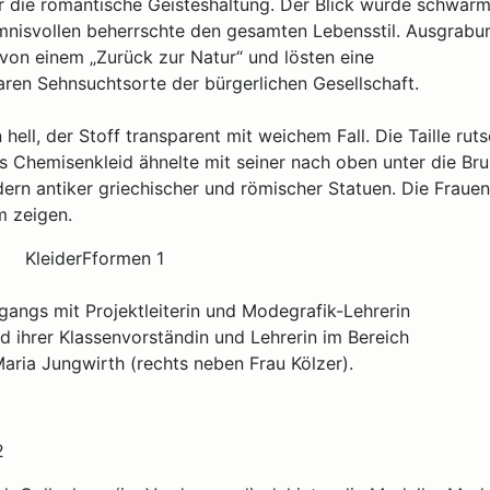
r die romantische Geisteshaltung. Der Blick wurde schwärm
mnisvollen beherrschte den gesamten Lebensstil. Ausgrabu
von einem „Zurück zur Natur“ und lösten eine
en Sehnsuchtsorte der bürgerlichen Gesellschaft.
hell, der Stoff transparent mit weichem Fall. Die Taille rut
s Chemisenkleid ähnelte mit seiner nach oben unter die Bru
dern antiker griechischer und römischer Statuen. Die Frauen
m zeigen.
rgangs mit Projektleiterin und Modegrafik-Lehrerin
nd ihrer Klassenvorständin und Lehrerin im Bereich
aria Jungwirth (rechts neben Frau Kölzer).