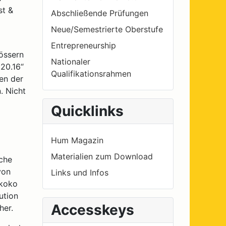
st &
Abschließende Prüfungen
Neue/Semestrierte Oberstufe
Entrepreneurship
lössern
Nationaler
 20.16“
Qualifikationsrahmen
en der
. Nicht
Quicklinks
Hum Magazin
Materialien zum Download
sche
von
Links und Infos
okoko
ution
Accesskeys
her.