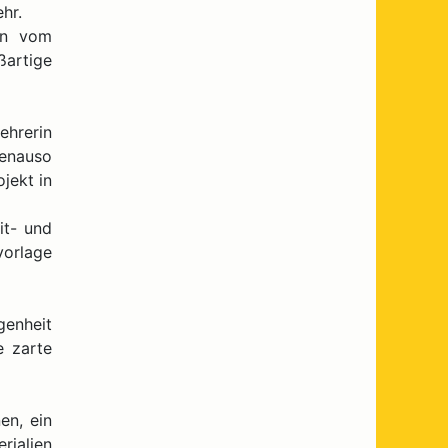
hr.
ern vom
ßartige
ehrerin
genauso
jekt in
it- und
vorlage
genheit
e zarte
en, ein
rialien