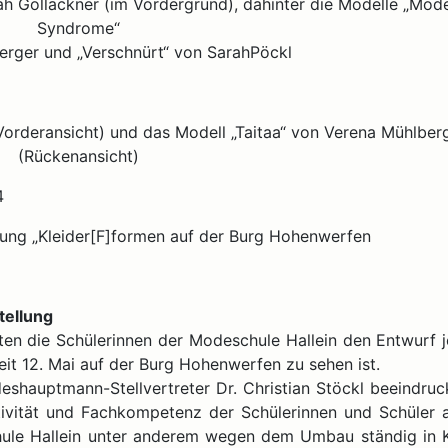
rah Gollackner (im Vordergrund), dahinter die Modelle „Mod
Syndrome“
erger und „Verschnürt“ von SarahPöckl
(Vorderansicht) und das Modell „Taitaa“ von Verena Mühlber
(Rückenansicht)
lung „Kleider[F]formen auf der Burg Hohenwerfen
tellung
ten die Schülerinnen der Modeschule Hallein den Entwurf j
seit 12. Mai auf der Burg Hohenwerfen zu sehen ist.
deshauptmann-Stellvertreter Dr. Christian Stöckl beeindruck
ativität und Fachkompetenz der Schülerinnen und Schüler 
chule Hallein unter anderem wegen dem Umbau ständig in 