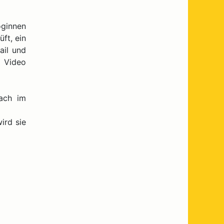
oginnen
ft, ein
ail und
 Video
ach im
ird sie