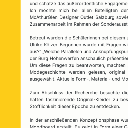
und schätze das außerordentliche Engagement
Ich möchte mich bei allen Beteiligten de
McAthurGlen Designer Outlet Salzburg sowie
Zusammenarbeit im Rahmen der Sonderausstel
Betreut wurden die Schülerinnen bei diesem u
Ulrike Kölzer. Begonnen wurde mit Fragen w
aus?“ „Welche Parallelen und Anknüpfungspunk
der Burg Hohenwerfen anschaulich präsentier
Um diese Fragen zu beantworten, machten si
Modegeschichte werden gelesen, original S
ausgewählt. Aktuelle Form-, Material- und 
Zum Abschluss der Recherche besuchte di
hatten faszinierende Original-Kleider zu 
Stofflichkeit dieser Epoche zu entdecken.
In der anschließenden Konzeptionsphase w
Moodboard erstellt. Es zeigt in Form einer C