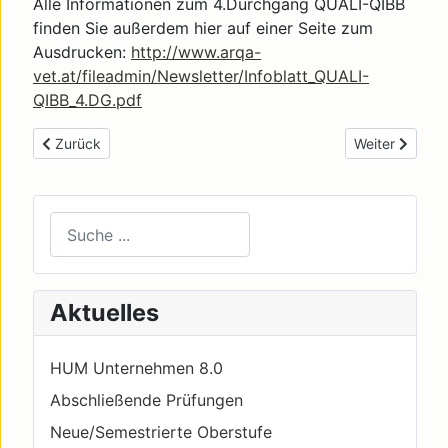
Alle Informationen zum 4.Durchgang QUALI-QIBB
finden Sie außerdem hier auf einer Seite zum
Ausdrucken:
http://www.arqa-
vet.at/fileadmin/Newsletter/Infoblatt_QUALI-
QIBB_4.DG.pdf
Previous article: Oper quicklebendig
Next article: 
Zurück
Weiter
Suchen
Type 2 or more characters for results.
Aktuelles
HUM Unternehmen 8.0
Abschließende Prüfungen
Neue/Semestrierte Oberstufe