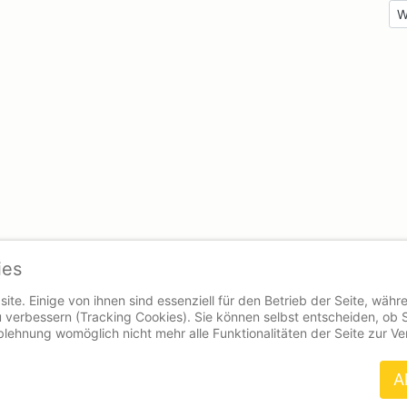
N
W
ies
ite. Einige von ihnen sind essenziell für den Betrieb der Seite, währ
 verbessern (Tracking Cookies). Sie können selbst entscheiden, ob 
Ablehnung womöglich nicht mehr alle Funktionalitäten der Seite zur V
A