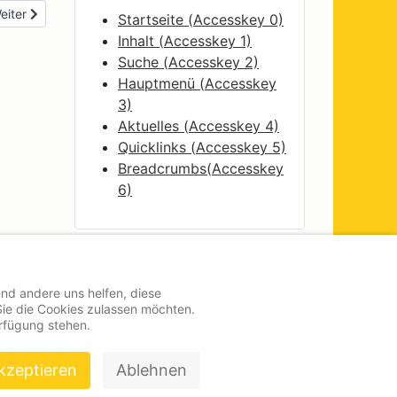
ext article: ein Hauch von Hollywood?
eiter
Startseite (
Accesskey
0)
Inhalt (
Accesskey
1)
Suche (
Accesskey
2)
Hauptmenü (
Accesskey
3)
Aktuelles (
Accesskey
4)
Quicklinks (
Accesskey
5)
Breadcrumbs(
Accesskey
6)
end andere uns helfen, diese
Sie die Cookies zulassen möchten.
erfügung stehen.
kzeptieren
Ablehnen