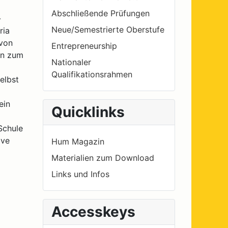
Abschließende Prüfungen
-
Neue/Semestrierte Oberstufe
ria
 von
Entrepreneurship
en zum
Nationaler
Qualifikationsrahmen
elbst
ein
Quicklinks
 Schule
ive
Hum Magazin
Materialien zum Download
Links und Infos
Accesskeys