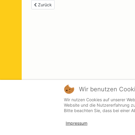
Previous article: Bester Ratgeber
Zurück
Wir benutzen Cook
Wir nutzen Cookies auf unserer Webs
Website und die Nutzererfahrung zu
Bitte beachten Sie, dass bei einer 
Impressum
Kontakt
Presse
Login
Impressum