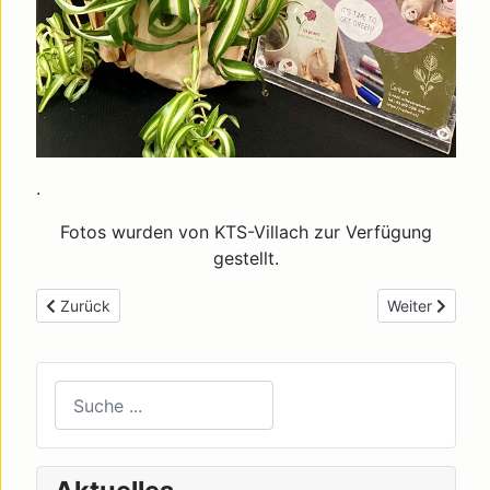
.
Fotos wurden von KTS-Villach zur Verfügung
gestellt.
Previous article: 1- jährige Meisterschule für Damenkleiderm
Next article:
Zurück
Weiter
Suchen
Type 2 or more characters for results.