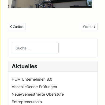
Previous article: 17. November 2017-Tag der Wirtschaft in Kir
Next article: K
Zurück
Weiter
Suchen
Type 2 or more characters for results.
Aktuelles
HUM Unternehmen 8.0
Abschließende Prüfungen
Neue/Semestrierte Oberstufe
Entrepreneurship