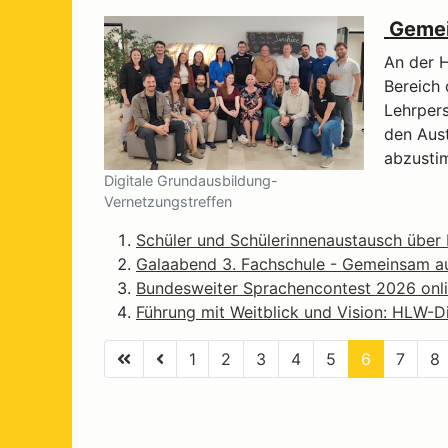
Gemein
An der H
Bereich 
Lehrpers
den Aus
abzusti
Digitale Grundausbildung-
Vernetzungstreffen
Schüler und Schülerinnenaustausch über E
Galaabend 3. Fachschule - Gemeinsam au
Bundesweiter Sprachencontest 2026 onli
Führung mit Weitblick und Vision: HLW-Di
1
2
3
4
5
6
7
8