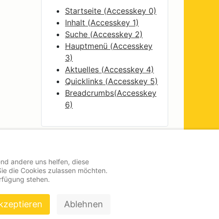
Startseite (
Accesskey
0)
Inhalt (
Accesskey
1)
Suche (
Accesskey
2)
Hauptmenü (
Accesskey
3)
Aktuelles (
Accesskey
4)
Quicklinks (
Accesskey
5)
Breadcrumbs(
Accesskey
6)
end andere uns helfen, diese
Sie die Cookies zulassen möchten.
erfügung stehen.
kzeptieren
Ablehnen