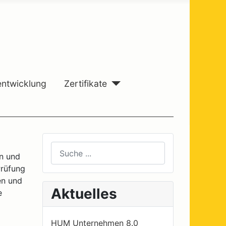
entwicklung
Zertifikate
Suchen
en und
Prüfung
Type 2 or more characters for results.
en und
Aktuelles
e
HUM Unternehmen 8.0