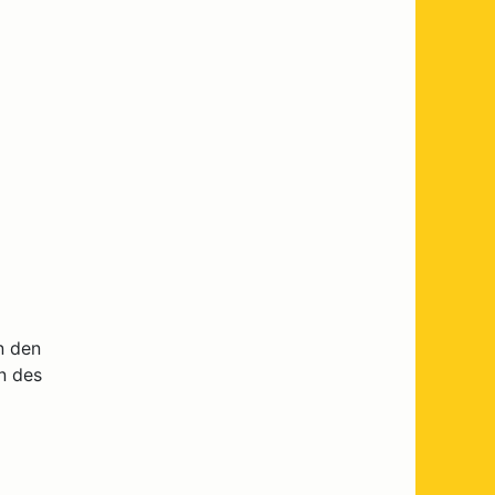
n den
n des