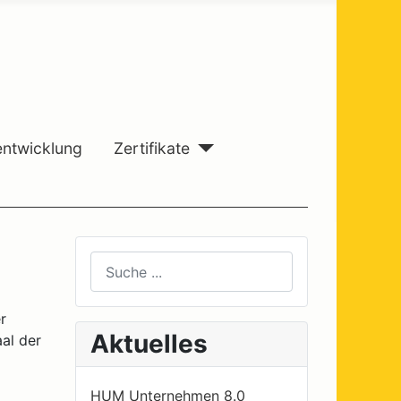
entwicklung
Zertifikate
Suchen
Type 2 or more characters for results.
r
Aktuelles
al der
HUM Unternehmen 8.0