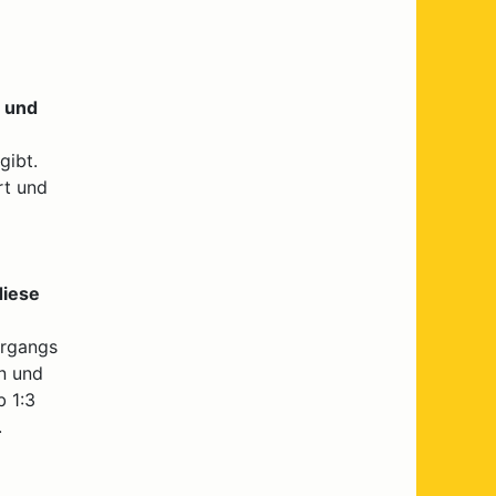
n und
gibt.
rt und
diese
hrgangs
en und
b 1:3
.