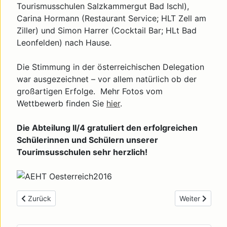
Tourismusschulen Salzkammergut Bad Ischl),
Carina Hormann (Restaurant Service; HLT Zell am
Ziller) und Simon Harrer (Cocktail Bar; HLt Bad
Leonfelden) nach Hause.
Die Stimmung in der österreichischen Delegation
war ausgezeichnet – vor allem natürlich ob der
großartigen Erfolge. Mehr Fotos vom
Wettbewerb finden Sie
hier
.
Die Abteilung II/4 gratuliert den erfolgreichen
Schülerinnen und Schülern unserer
Tourimsusschulen sehr herzlich!
Previous article: Tourismusschule Krems als perfekter Gastge
Next article: 
Zurück
Weiter